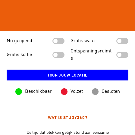
Nu geopend
Gratis water
Ontspanningsruimt
Gratis koffie
e
TOON JOUW LOCATIE
Beschikbaar
Volzet
Gesloten
Start van de hoofdinhoud.
WAT IS STUDY360?
De tijd dat blokken gelijk stond aan eenzame