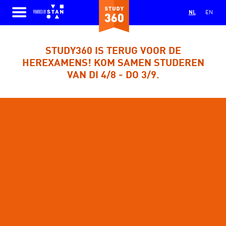
Ga naar de hoofdinhoud.
NL
EN
Open menu
STUDY360 IS TERUG VOOR DE
HEREXAMENS! KOM SAMEN STUDEREN
VAN DI 4/8 - DO 3/9.