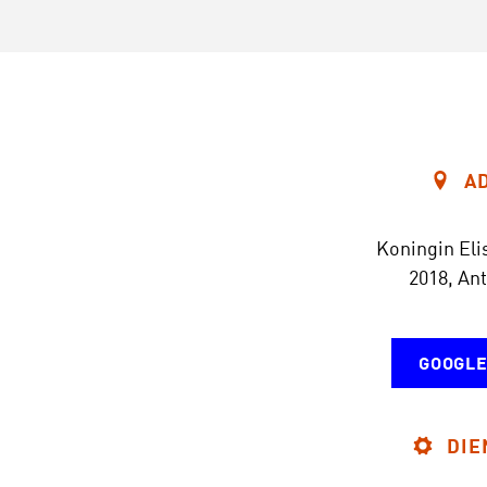
A
Koningin Eli
2018, An
GOOGLE
DIE