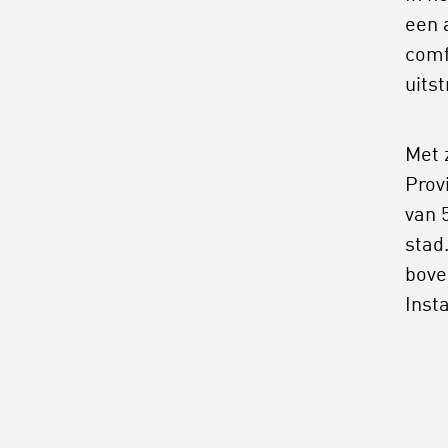
een 
comf
uitst
Met 
Prov
van 
stad
bove
Inst