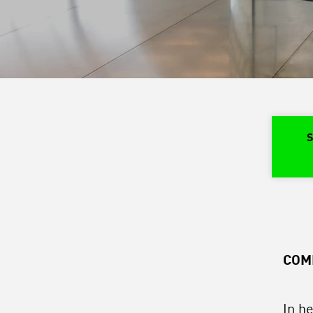
S
Start van de hoofdinhoud.
COM
In he