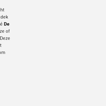
cht
tdek
fé
De
ze of
 Deze
t
 om