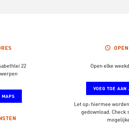
DRES
OPEN
sabethlei 22
Open elke weekd
twerpen
VOEG TOE AAN
 MAPS
Let op: hiermee worden
gedownload. Check s
NSTEN
mogelijke