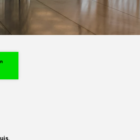
en
uis
,