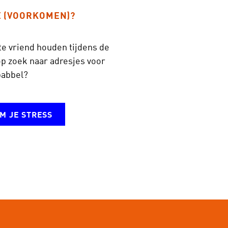
E (VOORKOMEN)?
te vriend houden tijdens de
op zoek naar adresjes voor
babbel?
M JE STRESS