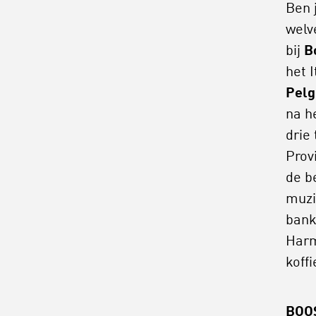
Ben 
welv
bij
B
het 
Pelg
na h
drie
Provi
de b
muzi
bank
Harm
koff
BOO