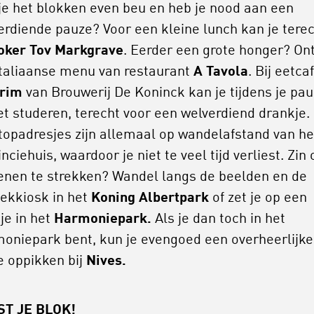
je het blokken even beu en heb je nood aan een
erdiende pauze? Voor een kleine lunch kan je tere
oker Tov Markgrave
. Eerder een grote honger? On
Italiaanse menu van restaurant
A Tavola
. Bij eetca
rim
van Brouwerij De Koninck kan je tijdens je pau
et studeren, terecht voor een welverdiend drankje.
 topadresjes zijn allemaal op wandelafstand van he
nciehuis, waardoor je niet te veel tijd verliest. Zin
enen te strekken? Wandel langs de beelden en de
ekkiosk in het
Koning Albertpark
of zet je op een
je in het
Harmoniepark.
Als je dan toch in het
oniepark bent, kun je evengoed een overheerlijke
ie oppikken bij
Nives.
ST JE BLOK!